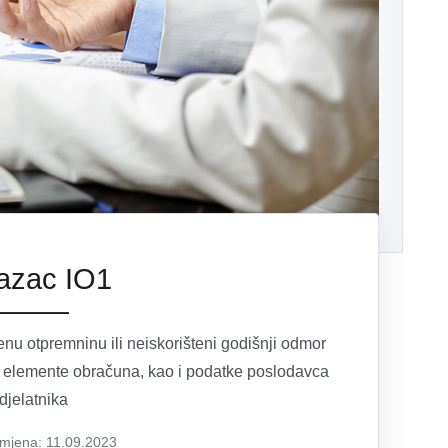
azac IO1
ćenu otpremninu ili neiskorišteni godišnji odmor
e elemente obračuna, kao i podatke poslodavca
 djelatnika
zmjena: 11.09.2023