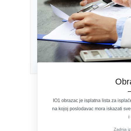
Obr
IO1 obrazac je isplatna lista za ispla
na kojoj poslodavac mora iskazati sv
i
Zadnja i