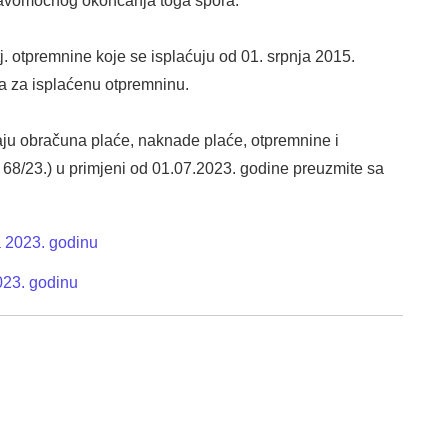
ravomoćnog okončanja toga spora.
j. otpremnine koje se isplaćuju od 01. srpnja 2015.
sta za isplaćenu otpremninu.
ju obračuna plaće, naknade plaće, otpremnine i
 68/23.) u primjeni od 01.07.2023. godine preuzmite sa
 2023. godinu
023. godinu