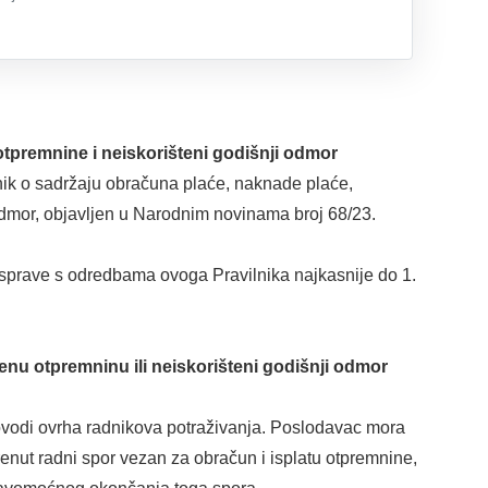
 otpremnine i neiskorišteni godišnji odmor
lnik o sadržaju obračuna plaće, naknade plaće,
odmor, objavljen u Narodnim novinama broj 68/23.
isprave s odredbama ovoga Pravilnika najkasnije do 1.
enu otpremninu ili neiskorišteni godišnji odmor
ovodi ovrha radnikova potraživanja. Poslodavac mora
enut radni spor vezan za obračun i isplatu otpremnine,