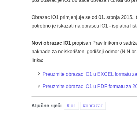
poslodavac je IO1 obrasce obvezan čuvati do p
Obrazac IO1 primjenjuje se od 01. srpnja 2015., t
potrebno je iskazati na obrascu IO1 - isplatna li
Novi obrazac IO1
propisan Pravilnikom o sadrža
naknade za neiskorišteni godišnji odmor (N.N.br.
linka:
Preuzmite obrazac IO1 u EXCEL formatu za
Preuzmite obrazac IO1 u PDF formatu za 2
Ključne riječi
io1
obrazac