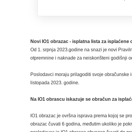
Novi IO1 obrazac - isplatna lista za isplaćene
Od 1. srpnja 2023.godine na snazi je novi Pravi
otpremnine i naknade za neiskorišteni godišnji 
Poslodavci moraju prilagoditi svoje obračunske 
listopada 2023. godine.
Na IO1 obrascu iskazuje se obračun za isplać
IO1 obrazac je ovršna isprava prema kojoj se pr
obrazac čuvati 6 godina, međutim ukoliko je pokr